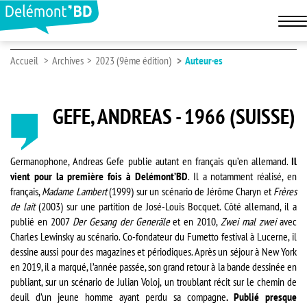
Accueil
Archives
2023 (9ème édition)
Auteur·es
GEFE, ANDREAS - 1966 (SUISSE)
Germanophone, Andreas Gefe publie autant en français qu’en allemand.
Il
vient pour la première fois à Delémont’BD
. Il a notamment réalisé, en
français,
Madame Lambert
(1999) sur un scénario de Jérôme Charyn et
Frères
de lait
(2003) sur une partition de José-Louis Bocquet. Côté allemand, il a
publié en 2007
Der Gesang der Generäle
et en 2010,
Zwei mal zwei
avec
Charles Lewinsky au scénario. Co-fondateur du Fumetto festival à Lucerne, il
dessine aussi pour des magazines et périodiques. Après un séjour à New York
en 2019, il a marqué, l’année passée, son grand retour à la bande dessinée en
publiant, sur un scénario de Julian Voloj, un troublant récit sur le chemin de
deuil d’un jeune homme ayant perdu sa compagne
. Publié presque