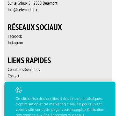
Sur le Grioux 5 | 2800 Delémont
info@delemontbd.ch
RÉSEAUX SOCIAUX
Facebook
Instagram
LIENS RAPIDES
Conditions Générales
Contact
Ce site utilise des cookies à des fins de statistiques,
d’optimisation et de marketing ciblé. En poursuivant
Copyright © 2026 Delémont’BD. Tous droits réservés
votre visite sur cette page, vous acceptez l’utilisation
Created with
by
Artionet
-
Generated with IceCube2.Net
des cookies aux fins énoncées ci-dessus.