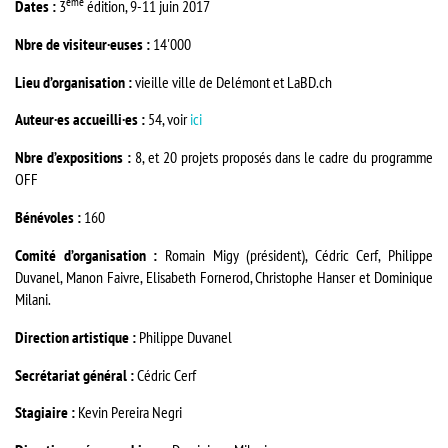
ème
Dates :
3
édition, 9-11 juin 2017
Nbre de visiteur·euses :
14'000
Lieu d’organisation :
vieille ville de Delémont et LaBD.ch
Auteur·es accueilli·es :
54, voir
ici
Nbre d’expositions :
8, et 20 projets proposés dans le cadre du programme
OFF
Bénévoles :
160
Comité d’organisation :
Romain Migy (président), Cédric Cerf, Philippe
Duvanel, Manon Faivre, Elisabeth Fornerod, Christophe Hanser et Dominique
Milani.
Direction artistique :
Philippe Duvanel
Secrétariat général :
Cédric Cerf
Stagiaire :
Kevin Pereira Negri