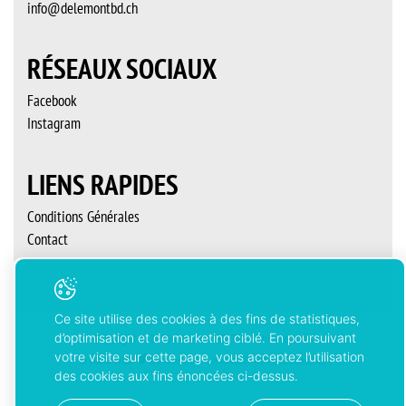
info@delemontbd.ch
RÉSEAUX SOCIAUX
Facebook
Instagram
LIENS RAPIDES
Conditions Générales
Contact
Ce site utilise des cookies à des fins de statistiques,
d’optimisation et de marketing ciblé. En poursuivant
Copyright © 2026 Delémont’BD. Tous droits réservés
votre visite sur cette page, vous acceptez l’utilisation
Created with
by
Artionet
-
Generated with IceCube2.Net
des cookies aux fins énoncées ci-dessus.