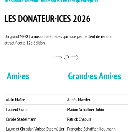
Je souhaite soutenir Delémont'BD en tant qu'entreprise
LES DONATEUR·ICES 2026
Un grand MERCI à nos donateur·ices qui nous permettent de rendre
attractif cette 12e édition.
Ami·es
Grand·es Ami·es
Alain Maître
Agnès Maeder
C
Laurent Curtil
Marion Schaffner-Jobin
N
Carole Stadelmann
Patrick Chapuis
G
Laure et Christian Varisco Stegmüller
Françoise Schaffter Houlmann
A