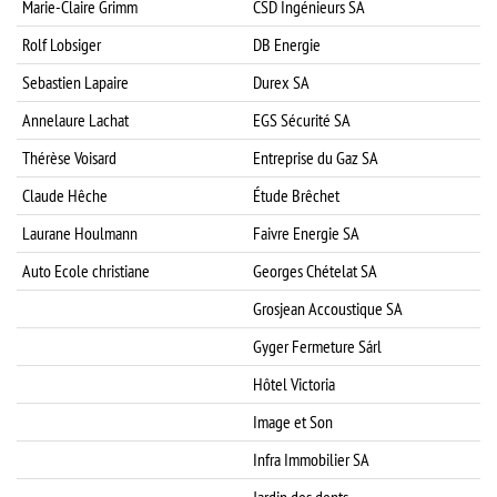
Marie-Claire Grimm
CSD Ingénieurs SA
J
Rolf Lobsiger
DB Energie
Sebastien Lapaire
Durex SA
L
Annelaure Lachat
EGS Sécurité SA
M
Thérèse Voisard
Entreprise du Gaz SA
M
Claude Hêche
Étude Brêchet
R
Laurane Houlmann
Faivre Energie SA
Auto Ecole christiane
Georges Chételat SA
S
Grosjean Accoustique SA
S
Gyger Fermeture Sárl
T
Hôtel Victoria
Image et Son
Infra Immobilier SA