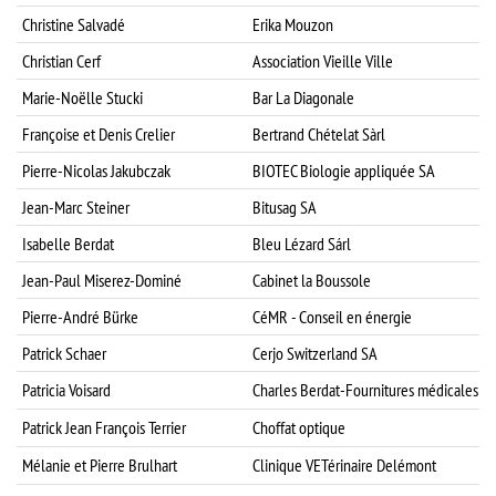
Christine Salvadé
Erika Mouzon
A
Christian Cerf
Association Vieille Ville
Marie-Noëlle Stucki
Bar La Diagonale
Françoise et Denis Crelier
Bertrand Chételat Sàrl
B
Pierre-Nicolas Jakubczak
BIOTEC Biologie appliquée SA
C
Jean-Marc Steiner
Bitusag SA
Isabelle Berdat
Bleu Lézard Sárl
Jean-Paul Miserez-Dominé
Cabinet la Boussole
Pierre-André Bürke
CéMR - Conseil en énergie
G
Patrick Schaer
Cerjo Switzerland SA
Patricia Voisard
Charles Berdat-Fournitures médicales
Patrick Jean François Terrier
Choffat optique
H
Mélanie et Pierre Brulhart
Clinique VETérinaire Delémont
I