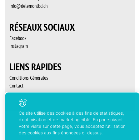
info@delemontbd.ch
RÉSEAUX SOCIAUX
Facebook
Instagram
LIENS RAPIDES
Conditions Générales
Contact
Ce site utilise des cookies à des fins de statistiques,
d’optimisation et de marketing ciblé. En poursuivant
Copyright © 2026 Delémont’BD. Tous droits réservés
votre visite sur cette page, vous acceptez l’utilisation
Created with
by
Artionet
-
Generated with IceCube2.Net
des cookies aux fins énoncées ci-dessus.