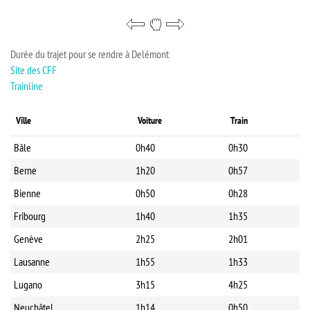
Durée du trajet pour se rendre à Delémont
Site des CFF
Trainline
Ville
Voiture
Train
Bâle
0h40
0h30
Berne
1h20
0h57
Bienne
0h50
0h28
Fribourg
1h40
1h35
Genève
2h25
2h01
Lausanne
1h55
1h33
Lugano
3h15
4h25
Neuchâtel
1h14
0h50