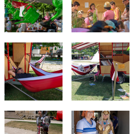
Espace
Espace
jeunesse
jeunesse
La
La
bibliambule
bibliambule