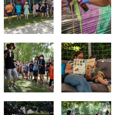
Atelier
Atelier
graffitis
graffitis
Atelier
Espace
graffitis
lecture