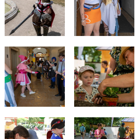
Show
Show
cosplay
cosplay
Show
Atelier
cosplay
jardinage