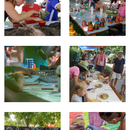
Atelier
Atelier
jardinage
peinture
Atelier
Atelier
peinture
peinture