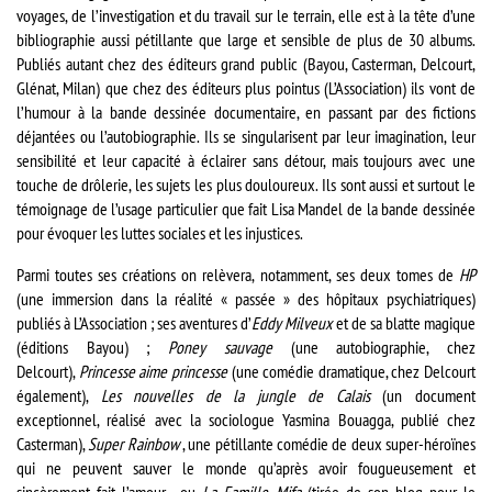
voyages, de l’investigation et du travail sur le terrain, elle est à la tête d’une
bibliographie aussi pétillante que large et sensible de plus de 30 albums.
Publiés autant chez des éditeurs grand public (Bayou, Casterman, Delcourt,
Glénat, Milan) que chez des éditeurs plus pointus (L’Association) ils vont de
l’humour à la bande dessinée documentaire, en passant par des fictions
déjantées ou l’autobiographie. Ils se singularisent par leur imagination, leur
sensibilité et leur capacité à éclairer sans détour, mais toujours avec une
touche de drôlerie, les sujets les plus douloureux. Ils sont aussi et surtout le
témoignage de l’usage particulier que fait Lisa Mandel de la bande dessinée
pour évoquer les luttes sociales et les injustices.
Parmi toutes ses créations on relèvera, notamment, ses deux tomes de
HP
(une immersion dans la réalité « passée » des hôpitaux psychiatriques)
publiés à L’Association ; ses aventures d’
Eddy Milveux
et de sa blatte magique
(éditions Bayou) ;
Poney sauvage
(une autobiographie, chez
Delcourt),
Princesse aime princesse
(une comédie dramatique, chez Delcourt
également),
Les nouvelles de la jungle de Calais
(un document
exceptionnel, réalisé avec la sociologue Yasmina Bouagga, publié chez
Casterman),
Super Rainbow
, une pétillante comédie de deux super-héroïnes
qui ne peuvent sauver le monde qu’après avoir fougueusement et