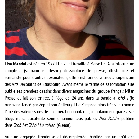
Lisa Mandel
est née en 1977. Elle vit et travaille à Marseille. A la fois auteure
complète (scénario et dessin), dessinatrice de presse, illustratrice et
scénariste pour d’autres dessinateurs, elle s’est formée à l’école supérieure
des Arts Décoratifs de Strasbourg. Avant même le terme de sa formation elle
publie ses premiers dessins dans divers magazines du groupe français Milan
Presse et fait son entrée, à l’âge de 24 ans, dans la bande à
Tchô !
(le
magazine lancé par Zep et son éditeur). Elle s’impose alors très vite comme
l’une des valeurs sûres de la génération montante, ce notamment grâce à ses
blogs et sa truculente série d’humour tous publics
Nini Patalo
, publiée
dans
Tchô !
et
Tchô ! La collec’
(Glénat).
Auteure engagée, frondeuse et décomplexée, habitée par un goût des