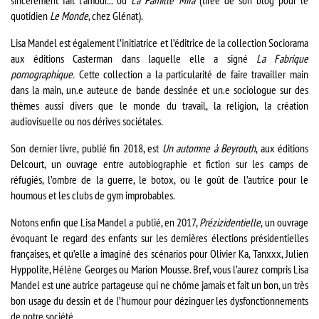
sincèrement fait l’amour... ou
La Famille Mifa
(tirée de son blog pour le
quotidien
Le Monde
, chez Glénat).
Lisa Mandel est également l’initiatrice et l’éditrice de la collection Sociorama
aux éditions Casterman dans laquelle elle a signé
La Fabrique
pornographique.
Cette collection a la particularité de faire travailler main
dans la main, un.e auteur.e de bande dessinée et un.e sociologue sur des
thèmes aussi divers que le monde du travail, la religion, la création
audiovisuelle ou nos dérives sociétales.
Son dernier livre, publié fin 2018, est
Un automne à Beyrouth
, aux éditions
Delcourt, un ouvrage entre autobiographie et fiction sur les camps de
réfugiés, l’ombre de la guerre, le botox, ou le goût de l’autrice pour le
houmous et les clubs de gym improbables.
Notons enfin que Lisa Mandel a publié, en 2017,
Prézizidentielle
, un ouvrage
évoquant le regard des enfants sur les dernières élections présidentielles
françaises, et qu’elle a imaginé des scénarios pour Olivier Ka, Tanxxx, Julien
Hyppolite, Hélène Georges ou Marion Mousse. Bref, vous l’aurez compris Lisa
Mandel est une autrice partageuse qui ne chôme jamais et fait un bon, un très
bon usage du dessin et de l’humour pour dézinguer les dysfonctionnements
de notre société.