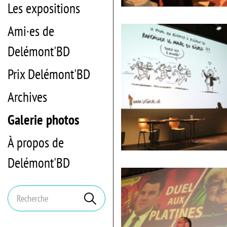
Les expositions
Début
de
la
Ami·es de
cérémonie
officielle
Delémont'BD
Prix Delémont'BD
Archives
Galerie photos
À propos de
Illustration
Delémont'BD
de
Pitch
Comment
Mots
Rechercher
clés