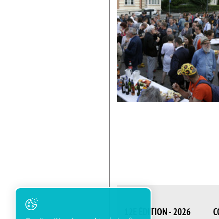
Apéritif
vue
d'ensemble
12E ÉDITION - 2026
C