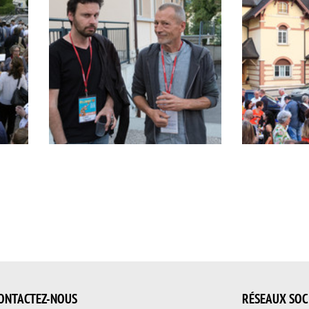
Pitch
Apéritif
Comment
vue
et
d'ensemble
Embé
ONTACTEZ-NOUS
RÉSEAUX SOC