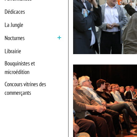
Dédicaces
La Jungle
Nocturnes
Ouvrir
Librairie
Attente
des
Bouquinistes et
invités
devant
microédition
St-
Georges
Concours vitrines des
commerçants