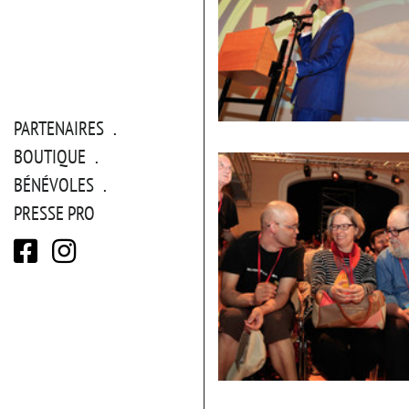
PARTENAIRES
Philippe
Duvanel
BOUTIQUE
présentant
le
BÉNÉVOLES
programme
PRESSE PRO
Jérôme
Barbosa