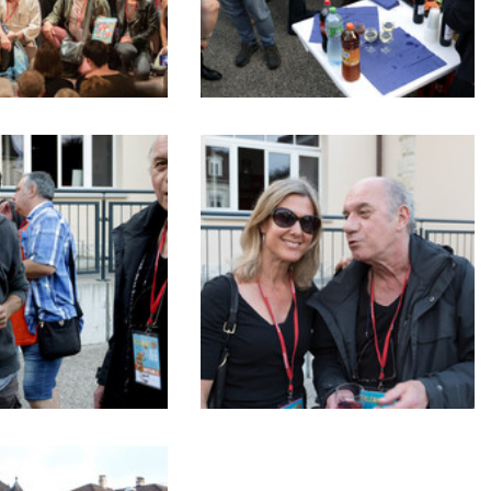
Apéritif
en
extérieur
Caro
et
Daniel
Ceppi