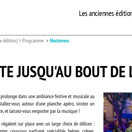
Les anciennes éditio
 édition)
Programme
Nocturnes
TE JUSQU'AU BOUT DE L
se prolonge dans une ambiance festive et musicale au
tallez-vous autour d’une planche apéro, sirotez un
te, et laissez-vous emporter par la musique !
 régalent sur place avec un large choix de délices :
antes, couscous parfumé, spécialités belges, crêpes,