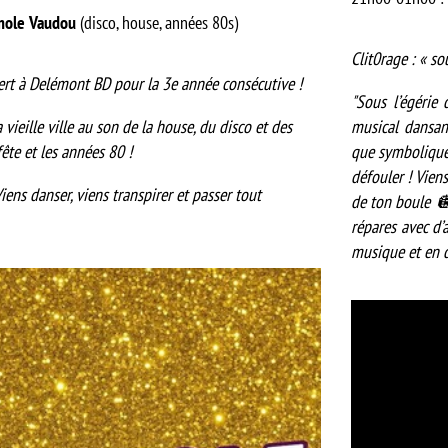
mole Vaudou
(disco, house, années 80s)
Clit0rage : « so
rt à Delémont BD pour la 3e année consécutive !
"Sous l’égérie 
 vieille ville au son de la house, du disco et des
musical dansant
ête et les années 80 !
que symbolique !
défouler ! Viens
iens danser, viens transpirer et passer tout
de ton boule 🪩
répares avec d’a
musique et en d