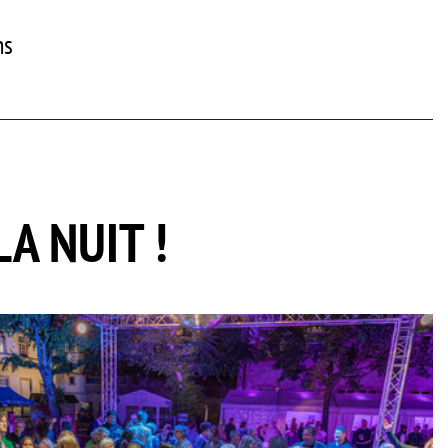
ns
A NUIT !