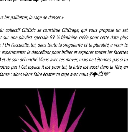
us les paillettes, la rage de danser »
du collectif Clit0xic se constitue Clit0rage, qui vous propose un set
 sur une playlist spéciale 99 % féminine créée pour cette date plus
 On t’accueille, toi, dans toute ta singularité et ta pluralité, à venir te
 expérimenter le dancefloor pour briller et explorer toutes les facettes
et de son déhanché. Viens avec tes moves, mais ne t’étonnes pas si tu
utres pas ! Cet espace il est pour toi, la lutte est aussi dans la fête, en
anse : alors viens faire éclater ta rage avec nous 💃🌩💥💜"