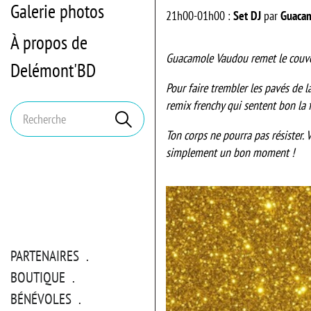
Galerie photos
21h00-01h00 :
Set DJ
par
Guaca
À propos de
Guacamole Vaudou remet le couve
Delémont'BD
Pour faire trembler les pavés de la
remix frenchy qui sentent bon la f
Mots
Rechercher
clés
Ton corps ne pourra pas résister.
V
simplement un bon moment !
PARTENAIRES
BOUTIQUE
BÉNÉVOLES