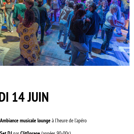
I 14 JUIN
Ambiance musicale lounge
à l'heure de l'apéro
Set DJ
par
Clit0orage
(années 90-00s)