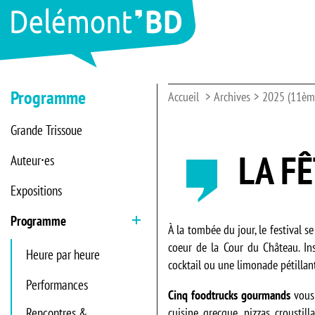
Programme
Accueil
Archives
2025 (11ème
Grande Trissoue
LA FÊ
Auteur⸱es
Expositions
Programme
Ouvrir
À la tombée du jour, le festival 
coeur de la Cour du Château. Ins
Heure par heure
cocktail ou une limonade pétillan
Performances
Cinq foodtrucks gourmands
vous
Rencontres &
cuisine grecque, pizzas croustill