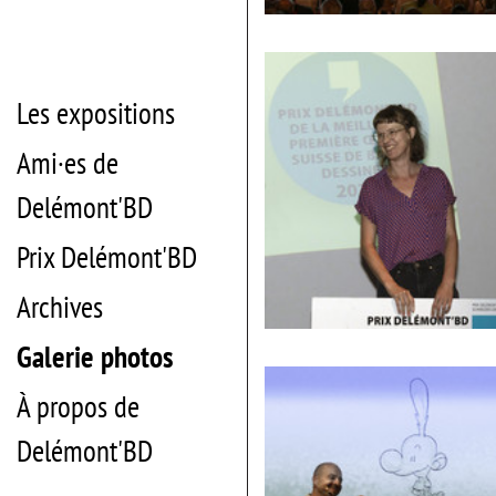
Présentation
de
la
série
TV
Les expositions
Les
Indociles
Ami·es de
Delémont'BD
Prix Delémont'BD
Archives
Anja
Galerie photos
Wicki,
lauréate
du
À propos de
Prix
Delémont'BD
de
Delémont'BD
la
meilleure
première