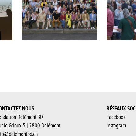
Les
Apéritif
autrices
et
auteurs
ONTACTEZ-NOUS
RÉSEAUX SOC
ondation Delémont’BD
Facebook
ur le Grioux 5 | 2800 Delémont
Instagram
nfo@delemontbd.ch