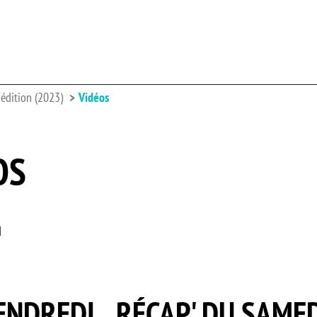
édition (2023)
Vidéos
OS
d
VENDREDI
RÉCAP' DU SAME