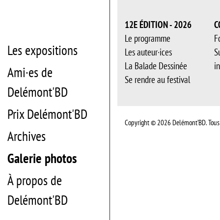
12E ÉDITION - 2026
C
Le programme
F
Les expositions
Les auteur·ices
S
La Balade Dessinée
i
Ami·es de
Se rendre au festival
Delémont'BD
Prix Delémont'BD
Copyright © 2026 Delémont’BD. Tous 
Archives
Galerie photos
À propos de
Delémont'BD