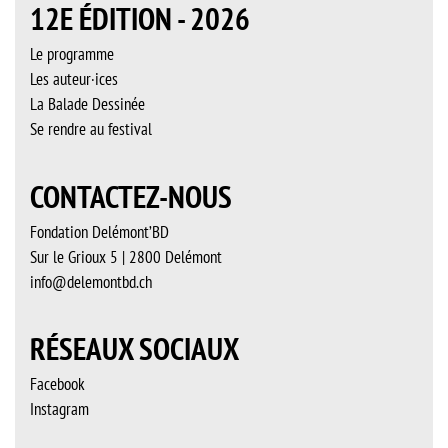
12E ÉDITION - 2026
Mme
la
Conseillère
fédérale
Le programme
Elisabeth
Baume-
Les auteur·ices
Schneider
La Balade Dessinée
Se rendre au festival
CONTACTEZ-NOUS
Fondation Delémont’BD
Sur le Grioux 5 | 2800 Delémont
info@delemontbd.ch
RÉSEAUX SOCIAUX
Facebook
Instagram