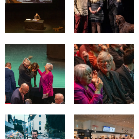
Performance
Cédric
dessinée
Humair
de
et
François
François
Schuiten,
Schuiten
Grand
Trissou
2024
Damien
Elisabeth
Chappuis,
Baume-
François
Schneider
Schuiten
&
&
François
Ulysse
Schuiten
et
Elisabeth