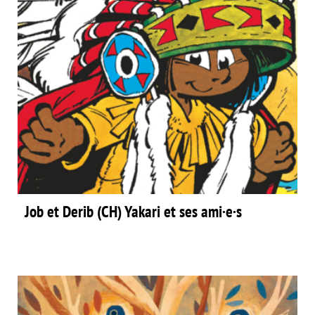
Job et Derib (CH) Yakari et ses ami·e·s