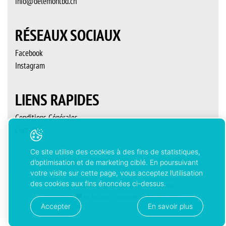
info@delemontbd.ch
RÉSEAUX SOCIAUX
Facebook
Instagram
LIENS RAPIDES
Conditions Générales
Contact
Ce site utilise des cookies à des fins de statistiques,
d’optimisation et de marketing ciblé. En poursuivant
votre visite sur cette page, vous acceptez l’utilisation
des cookies aux fins énoncées ci-dessus.
Copyright © 2026 Delémont’BD. Tous droits réservés
Created with
by
Artionet
-
Generated with IceCube2.Net
Accepter
En savoir plus