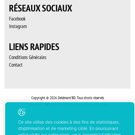
RÉSEAUX SOCIAUX
Facebook
Instagram
LIENS RAPIDES
Conditions Générales
Contact
Copyright © 2026 Delémont’BD. Tous droits réservés
Created with
by
Artionet
-
Generated with IceCube2.Net
Ce site utilise des cookies à des fins de statistiques,
d’optimisation et de marketing ciblé. En poursuivant
votre visite sur cette page, vous acceptez l’utilisation