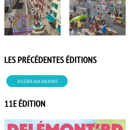
Ambiance
Cours
générale,
du
DelémontBD
Château,
2025,
DelémontBD
Thématiques
2025,
LES PRÉCÉDENTES ÉDITIONS
Thématiques
ACCÉDER AUX ARCHIVES
11E ÉDITION