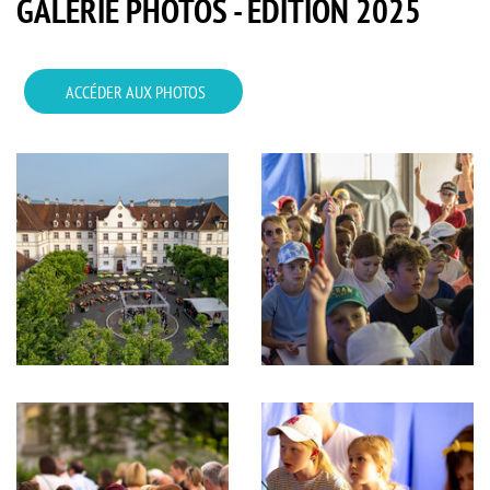
GALERIE PHOTOS - ÉDITION 2025
ACCÉDER AUX PHOTOS
Cours
DelémontBD
du
2025,
Château,
Offre
DelémontBD
pédagogique,
2025,
Thématiques
Thématiques