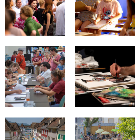
Description
DelémontBD
de
2025,
l'image
Ambiance,
Enfants
DelémontBD
DelémontBD
2025,
2025,
Ambiance,
Ambiance,
Dédicaces
auteur·rices