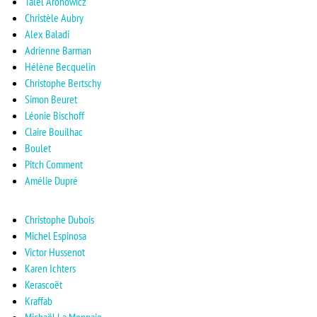
Talel Aronowicz
Christèle Aubry
Alex Baladi
Adrienne Barman
Hélène Becquelin
Christophe Bertschy
Simon Beuret
Léonie Bischoff
Claire Bouilhac
Boulet
Pitch Comment
Amélie Dupré
Christophe Dubois
Michel Espinosa
Victor Hussenot
Karen Ichters
Kerascoët
Kraffab