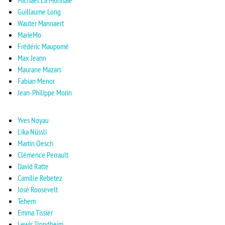
Michaël La Monnaie
Guillaume Long
Wauter Mannaert
MarieMo
Frédéric Maupomé
Max Jeann
Maurane Mazars
Fabian Menor
Jean-Philippe Morin
Yves Noyau
Lika Nüssli
Martin Oesch
Clémence Perrault
David Ratte
Camille Rebetez
José Roosevelt
Tehem
Emma Tissier
Lewis Trondheim