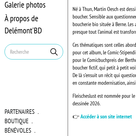
Galerie photos
Né à Thun, Martin Oesch est dessi
À propos de
boucher. Sensible aux questionnem
boucherie bio située à Berne. Les
Delémont'BD
presque tout l’animal est transfor
Ces thématiques sont celles abordé
Mots
Rechercher
pour cet album, le Comic-Stipend
clés
pour le Comicbuchpreis der Berthol
boucher fictif, qui petit à petit 
De là s’ensuit un récit qui questi
en constante modernisation, ainsi
Fleischeslust est nommée pour le
dessinée 2026.
PARTENAIRES
👉
Accéder à son site internet
BOUTIQUE
BÉNÉVOLES