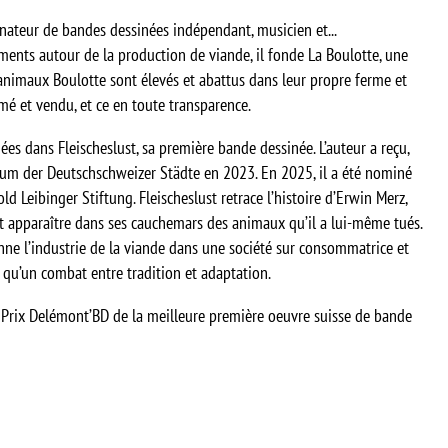
nateur de bandes dessinées indépendant, musicien et...
ents autour de la production de viande, il fonde La Boulotte, une
 animaux Boulotte sont élevés et abattus dans leur propre ferme et
mé et vendu, et ce en toute transparence.
es dans Fleischeslust, sa première bande dessinée. L’auteur a reçu,
ium der Deutschschweizer Städte en 2023. En 2025, il a été nominé
d Leibinger Stiftung. Fleischeslust retrace l’histoire d’Erwin Merz,
voit apparaître dans ses cauchemars des animaux qu’il a lui-même tués.
onne l’industrie de la viande dans une société sur consommatrice et
 qu’un combat entre tradition et adaptation.
 Prix Delémont’BD de la meilleure première oeuvre suisse de bande