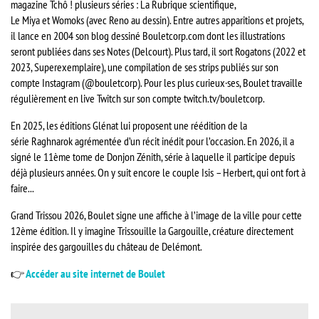
magazine Tchô ! plusieurs séries : La Rubrique scientifique,
Le Miya et Womoks (avec Reno au dessin). Entre autres apparitions et projets,
il lance en 2004 son blog dessiné Bouletcorp.com dont les illustrations
seront publiées dans ses Notes (Delcourt). Plus tard, il sort Rogatons (2022 et
2023, Superexemplaire), une compilation de ses strips publiés sur son
compte Instagram (@bouletcorp). Pour les plus curieux·ses, Boulet travaille
régulièrement en live Twitch sur son compte twitch.tv/bouletcorp.
En 2025, les éditions Glénat lui proposent une réédition de la
série Raghnarok agrémentée d’un récit inédit pour l’occasion. En 2026, il a
signé le 11ème tome de Donjon Zénith, série à laquelle il participe depuis
déjà plusieurs années. On y suit encore le couple Isis – Herbert, qui ont fort à
faire...
Grand Trissou 2026, Boulet signe une affiche à l’image de la ville pour cette
12ème édition. Il y imagine Trissouille la Gargouille, créature directement
inspirée des gargouilles du château de Delémont.
👉
Accéder au site internet de Boulet