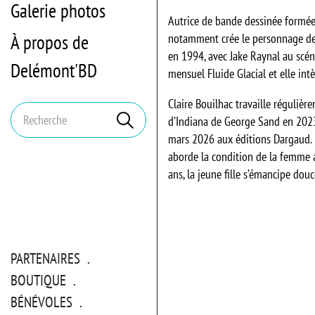
Galerie photos
Autrice de bande dessinée formée 
À propos de
notamment crée le personnage de «
en 1994, avec Jake Raynal au scéna
Delémont'BD
mensuel Fluide Glacial et elle in
Claire Bouilhac travaille régulière
Mots
Rechercher
d’Indiana de George Sand en 2023.
clés
mars 2026 aux éditions Dargaud. R
aborde la condition de la femme 
ans, la jeune fille s’émancipe dou
PARTENAIRES
BOUTIQUE
BÉNÉVOLES