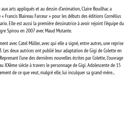
aux arts appliqués et au dessin d’animation, Claire Bouilhac a
 Francis Blaireau Farceur » pour les débuts des éditions Cornélius
rio. Elle est aussi la première dessinatrice à avoir rejoint l’équipe du
tègre Spirou en 2007 avec Maud Mutante.
ment avec Catel Müller, avec qui elle a signé, entre autres, une reprise
 Les deux autrices ont publié leur adaptation de Gigi de Colette en
eprenant l’une des dernières nouvelles écrites par Colette, l’ouvrage
au XXème siècle à travers le personnage de Gigi. Adolescente de 15
cement de ce que veut, malgré elle, lui inculquer sa grand-mère...