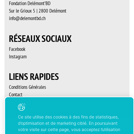
Fondation Delémont’BD
Sur le Grioux 5 | 2800 Delémont
info@delemontbd.ch
RÉSEAUX SOCIAUX
Facebook
Instagram
LIENS RAPIDES
Conditions Générales
Contact
Ce site utilise des cookies à des fins de statistiques,
d’optimisation et de marketing ciblé. En poursuivant
Copyright © 2026 Delémont’BD. Tous droits réservés
votre visite sur cette page, vous acceptez l’utilisation