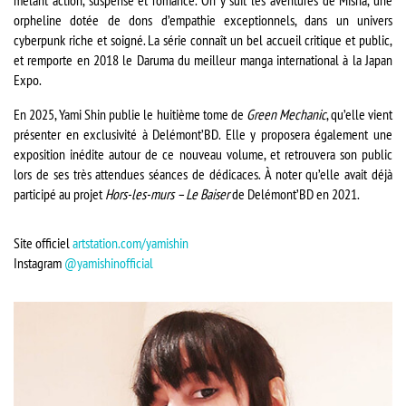
mêlant action, suspense et romance. On y suit les aventures de Misha, une
orpheline dotée de dons d’empathie exceptionnels, dans un univers
cyberpunk riche et soigné. La série connaît un bel accueil critique et public,
et remporte en 2018 le Daruma du meilleur manga international à la Japan
Expo.
En 2025, Yami Shin publie le huitième tome de
Green Mechanic
, qu’elle vient
présenter en exclusivité à Delémont’BD. Elle y proposera également une
exposition inédite autour de ce nouveau volume, et retrouvera son public
lors de ses très attendues séances de dédicaces. À noter qu’elle avait déjà
participé au projet
Hors-les-murs – Le Baiser
de Delémont’BD en 2021.
Site officiel
artstation.com/yamishin
Instagram
@yamishinofficial