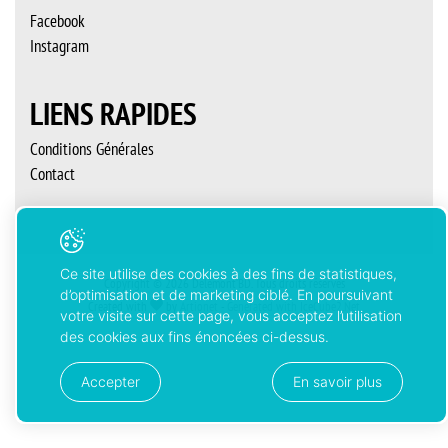
Facebook
Instagram
LIENS RAPIDES
Conditions Générales
Contact
Ce site utilise des cookies à des fins de statistiques,
Copyright © 2026 Delémont’BD. Tous droits réservés
d’optimisation et de marketing ciblé. En poursuivant
Created with
by
Artionet
-
Generated with IceCube2.Net
votre visite sur cette page, vous acceptez l’utilisation
des cookies aux fins énoncées ci-dessus.
Accepter
En savoir plus