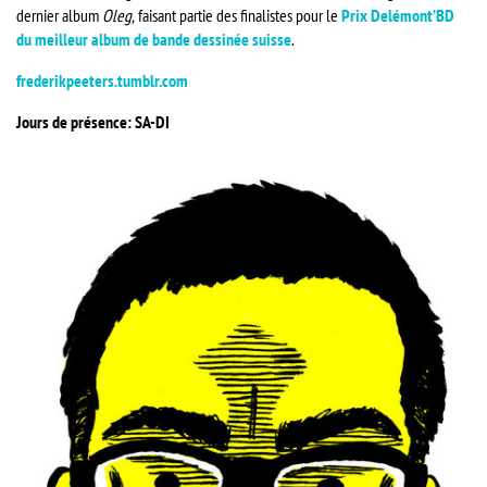
dernier album
Oleg,
faisant partie des finalistes pour le
Prix Delémont’BD
du meilleur album de bande dessinée suisse
.
frederikpeeters.tumblr.com
Jours de présence: SA-DI