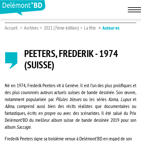
Accueil
Archives
2021 (7ème édition)
La fête
Auteur·es
PEETERS, FREDERIK - 1974
(SUISSE)
Né en 1974, Frederik Peeters
vit à Genève. Il est l’un des plus prolifiques et
des plus couronnés auteurs actuels suisses de bande dessinée. Son œuvre,
notamment popularisée par
Pilules bleues
ou les séries
Koma
,
Lupus
et
Aâma
, comprend aussi bien des récits réalistes que documentaires ou
fantastiques, écrits en propre ou avec des scénaristes. Il été salué du Prix
Delémont’BD du meilleur album suisse de bande dessinée 2019 pour son
album
Saccage
.
Frederik Peeters signe sa troisième venue à Delémont’BD en regard de son