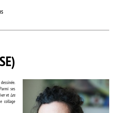
ns
SE)
dessinée.
Parmi ses
iver
et
Les
e collage