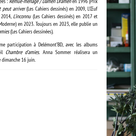
ées :
Remue-ménage / Damen Dramen
en 1996 (Prix
t peut arriver
(Les Cahiers dessinés) en 2009, L'Œuf
n 2014,
L'inconnu
(Les Cahiers dessinés) en 2017 et
 Moderne) en 2023. Toujours en 2023, elle publie un
amies
(Les Cahiers dessinées).
e participation à Delémont’BD, avec les albums
eil
Chambre d’amies.
Anna Sommer réalisera un
 dimanche 16 juin.