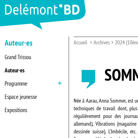
Auteur·es
Accueil
Archives
2024 (10ème
Grand Trissou
SOMM
Auteur·es
Programme
Ouvrir
Espace jeunesse
Née à Aarau, Anna Sommer, est un
techniques de travail dont, plus 
Expositions
régulièrement pour des journa
allemand), Vibrations (magazine
dessinée suisse), L'Imbécile, etc