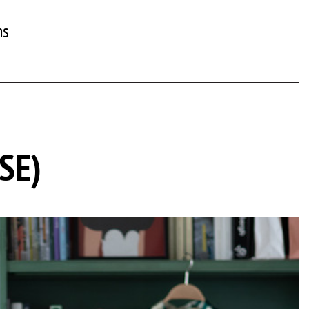
ns
SE)