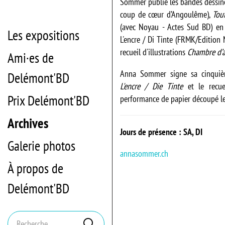
Sommer publie les bandes dessin
coup de cœur d’Angoulême),
Tou
(avec Noyau - Actes Sud BD) e
Les expositions
L'encre / Di Tinte (FRMK/Edition
recueil d'illustrations
Chambre d’
Ami·es de
Anna Sommer signe sa cinquièm
Delémont'BD
L'encre / Die Tinte
et le recu
Prix Delémont'BD
performance de papier découpé le
Archives
Jours de présence : SA, DI
Galerie photos
annasommer.ch
À propos de
Delémont'BD
Mots
Rechercher