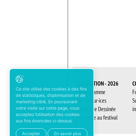
12E ÉDITION - 2026
C
Ce site utilise des cookies à des fins
Le programme
F
de statistiques, d’optimisation et de
Les auteur·ices
S
marketing ciblé. En poursuivant
La Balade Dessinée
i
votre visite sur cette page, vous
acceptez l’utilisation des cookies
Se rendre au festival
aux fins énoncées ci-dessus.
Accepter
En savoir plus