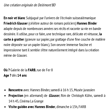
Une création originale de Delémont'BD
En noir et blanc
Subjugué par l’univers de l’écrivain suissealémanique
Friedrich Glauser
(célèbre auteur de romans policiers)
Hannes Binde
r
adapte depuis de nombreuses années ses récits et raconte sa vie en bande
dessinée. Il utilise, pour ce faire, une technique rare, délicate et virtuose,
la
carte à gratter
(gravure sur papier, par grattage d’une fine couche de matière
noire déposée sur un papier blanc). Son oeuvre immense fascine et
impressionne tant il semble s’être naturellement intégré dans la création
même de Glauser.
Où ?
Galerie de la
FARB
, rue de Fer 8
Age ?
dès
14 ans
Rencontre
avec Hannes Binder, samedi à 16 h 15, Musée jurassien
Projection
(en allemand) de
Glauser
, film de Christoph Kühn, samedi à
14 h 45, Cinéma La Grange
Visite guidée avec Hannes Binder
, dimanche à 15h, FARB