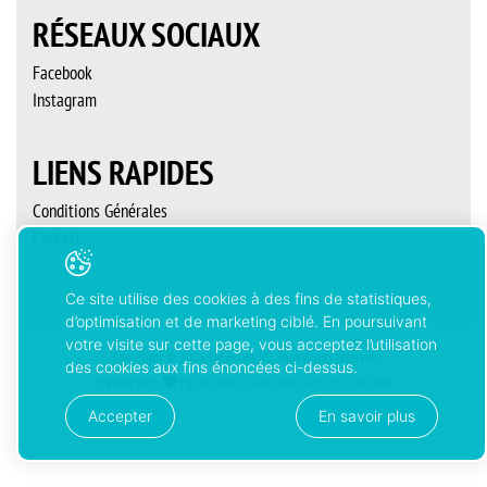
RÉSEAUX SOCIAUX
Facebook
Instagram
LIENS RAPIDES
Conditions Générales
Contact
Ce site utilise des cookies à des fins de statistiques,
d’optimisation et de marketing ciblé. En poursuivant
votre visite sur cette page, vous acceptez l’utilisation
Copyright © 2026 Delémont’BD. Tous droits réservés
des cookies aux fins énoncées ci-dessus.
Created with
by
Artionet
-
Generated with IceCube2.Net
Accepter
En savoir plus