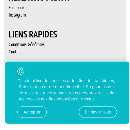
Facebook
Instagram
LIENS RAPIDES
Conditions Générales
Contact
Ce site utilise des cookies à des fins de statistiques,
Copyright © 2026 Delémont’BD. Tous droits réservés
d’optimisation et de marketing ciblé. En poursuivant
Created with
by
Artionet
-
Generated with IceCube2.Net
votre visite sur cette page, vous acceptez l’utilisation
des cookies aux fins énoncées ci-dessus.
Accepter
En savoir plus