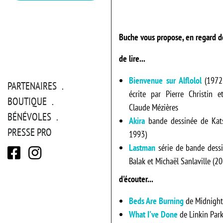
Buche vous propose, en regard de
de lire...
Bienvenue sur Alflolol
(1972)
PARTENAIRES
écrite par Pierre Christin e
BOUTIQUE
Claude Mézières
BÉNÉVOLES
Akira
bande dessinée de Kat
PRESSE PRO
1993)
Lastman
série de bande dessi
Balak et Michaël Sanlaville (2
d'écouter...
Beds Are Burning
de Midnight
What I've Done
de Linkin Park