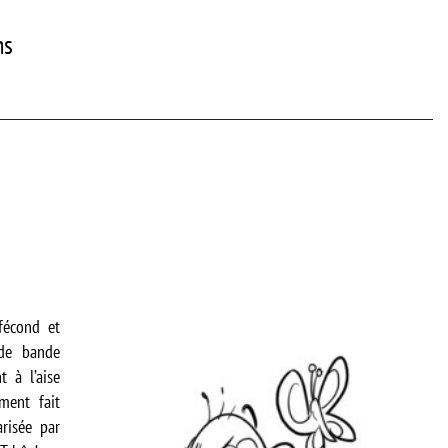
ns
fécond et
 de bande
t à l’aise
ement fait
risée par