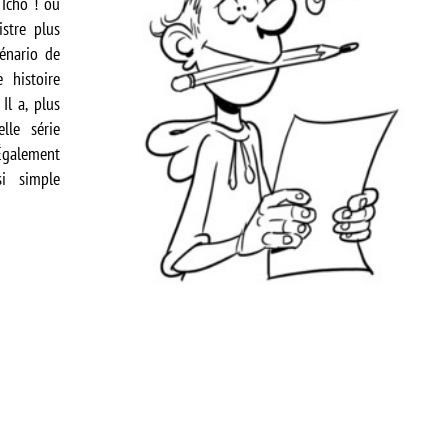
 Tchô ! ou
stre plus
cénario de
e histoire
Il a, plus
lle série
galement
si simple