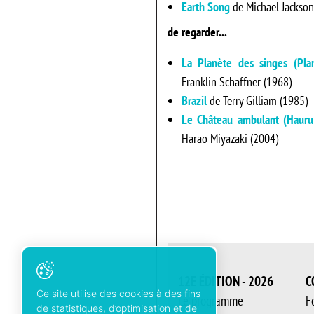
Earth Song
de Michael Jackson
de regarder...
La Planète des singes (Pla
Franklin Schaffner (1968)
Brazil
de Terry Gilliam (1985)
Le Château ambulant (Hauru
Harao Miyazaki (2004)
12E ÉDITION - 2026
C
Ce site utilise des cookies à des fins
Le programme
F
de statistiques, d’optimisation et de