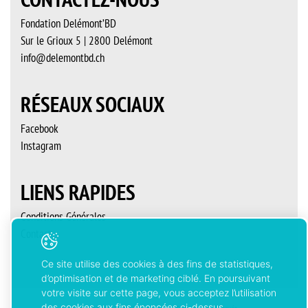
Fondation Delémont’BD
Sur le Grioux 5 | 2800 Delémont
info@delemontbd.ch
RÉSEAUX SOCIAUX
Facebook
Instagram
LIENS RAPIDES
Conditions Générales
Contact
Ce site utilise des cookies à des fins de statistiques,
d’optimisation et de marketing ciblé. En poursuivant
votre visite sur cette page, vous acceptez l’utilisation
des cookies aux fins énoncées ci-dessus.