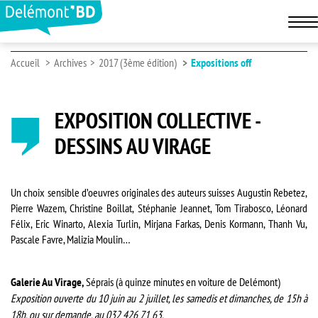
Accueil
Archives
2017 (3ème édition)
Expositions off
EXPOSITION COLLECTIVE -
DESSINS AU VIRAGE
Un choix sensible d’oeuvres originales des auteurs suisses Augustin Rebetez,
Pierre Wazem, Christine Boillat, Stéphanie Jeannet, Tom Tirabosco, Léonard
Félix, Eric Winarto, Alexia Turlin, Mirjana Farkas, Denis Kormann, Thanh Vu,
Pascale Favre, Malizia Moulin…
Galerie Au Virage,
Séprais (à quinze minutes en voiture de Delémont)
Exposition ouverte du 10 juin au 2 juillet, les samedis et dimanches, de 15h à
18h, ou sur demande, au 032 426 71 63.