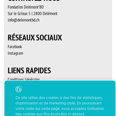
Fondation Delémont’BD
Sur le Grioux 5 | 2800 Delémont
info@delemontbd.ch
RÉSEAUX SOCIAUX
Facebook
Instagram
LIENS RAPIDES
Conditions Générales
Contact
Ce site utilise des cookies à des fins de statistiques,
d’optimisation et de marketing ciblé. En poursuivant
votre visite sur cette page, vous acceptez l’utilisation
des cookies aux fins énoncées ci-dessus.
Copyright © 2026 Delémont’BD. Tous droits réservés