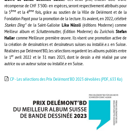
récompense de CHF 3'500.- en espèces, seront respectivement attribués pour
ème
ème
la 5
et la 4
fois, grâce au soutien de la Ville de Delémont et de la
Fondation Payot pour la promotion de la lecture. Ils avaient, en 2022, célébré
Starkes Ding*
de la Saint-Galloise
Lika Nüssli
(éditions Moderne) comme
Meilleur album et
Schattenmutter
, (Edition Moderne) du Zurichois
Stefan
Haller
comme Meilleure première œuvre. Ils visent une promotion active de
la création de dessinatrices et dessinateurs suisses ou installé.e.s en Suisse.
Réalisées par Delémont’BD, les sélections regardent les albums publiés entre
er
le 1
avril 2022 et le 31 mars 2023, dont le dessin a été réalisé par une
autrice ou un auteur suisse ou installé.e en Suisse.
CP - Les sélections des Prix Delémont'BD 2023 dévoilées
(PDF, 633 Ko)