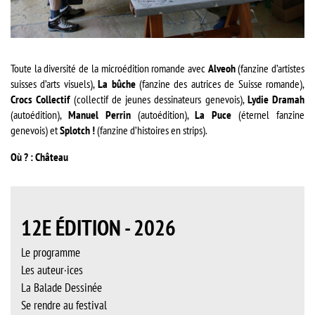
Toute la diversité de la microédition romande avec
Alveoh
(fanzine d’artistes
suisses d’arts visuels),
La bûche
(fanzine des autrices de Suisse romande),
Crocs Collectif
(collectif de jeunes dessinateurs genevois),
Lydie Dramah
(autoédition),
Manuel Perrin
(autoédition),
La Puce
(éternel fanzine
genevois) et
Splotch !
(fanzine d’histoires en strips).
Où ? : Château
12E ÉDITION - 2026
Le programme
Les auteur·ices
La Balade Dessinée
Se rendre au festival