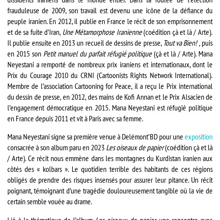
frauduleuse de 2009, son travail est devenu une icône de la défiance du
peuple iranien. En 2012, il publie en France le récit de son emprisonnement
et de sa fuite d’Iran,
Une Métamorphose Iranienne
(coédition çà et là / Arte).
Il publie ensuite en 2013 un recueil de dessins de presse,
Tout va Bien! ,
puis
en 2015 son
Petit manuel du parfait réfugié politique
(çà et là / Arte). Mana
Neyestani a remporté de nombreux prix iraniens et internationaux, dont le
Prix du Courage 2010 du CRNI (Cartoonists Rights Network International).
Membre de l’association Cartooning for Peace, il a reçu le Prix international
du dessin de presse, en 2012, des mains de Kofi Annan et le Prix Alsacien de
l’engagement démocratique en 2015. Mana Neyestani est réfugié politique
en France depuis 2011 et vit à Paris avec sa femme.
Mana Neyestani signe sa première venue à Delémont’BD pour une
exposition
consacrée à son album paru en 2023
Les oiseaux de papier
(coédition çà et là
/ Arte). Ce récit nous emmène dans les montagnes du Kurdistan iranien aux
côtés des « kolbars ». Le quotidien terrible des habitants de ces régions
obligés de prendre des risques insensés pour assurer leur pitance. Un récit
poignant, témoignant d’une tragédie douloureusement tangible où la vie de
certain semble vouée au drame.