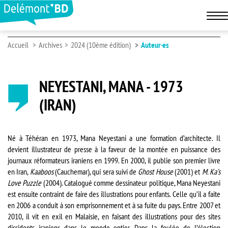
Accueil
Archives
2024 (10ème édition)
Auteur·es
NEYESTANI, MANA - 1973
(IRAN)
Né à Téhéran en 1973, Mana Neyestani a une formation d’architecte. Il
devient illustrateur de presse à la faveur de la montée en puissance des
journaux réformateurs iraniens en 1999. En 2000, il publie son premier livre
en Iran,
Kaaboos
(Cauchemar), qui sera suivi de
Ghost House
(2001) et
M. Ka
’s
Love Puzzle
(2004). Catalogué comme dessinateur politique, Mana Neyestani
est ensuite contraint de faire des illustrations pour enfants. Celle qu’il a faite
en 2006 a conduit à son emprisonnement et à sa fuite du pays. Entre 2007 et
2010, il vit en exil en Malaisie, en faisant des illustrations pour des sites
dissidents iraniens dans le monde entier. Dans la foulée de l’élection