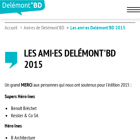
Accueil
Ami·es de Delémont'BD
Les ami·es Delémont'BD 2015
LES AMI·ES DELÉMONT'BD
2015
Un grand
MERCI
aux personnes qui nous ont soutenus pour l'édition 2015 :
Supers Héro
·
ïnes
Benoît Brêchet
Kessler & Co SA
Héro
·
ïnes
B Architecture