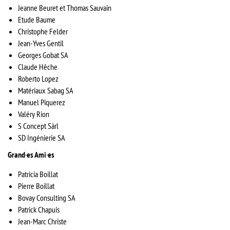
Jeanne Beuret et Thomas Sauvain
Etude Baume
Christophe Felder
Jean-Yves Gentil
Georges Gobat SA
Claude Hêche
Roberto Lopez
Matériaux Sabag SA
Manuel Piquerez
Valéry Rion
S Concept Sàrl
SD Ingénierie SA
Grand
·
es Ami
·
es
Patricia Boillat
Pierre Boillat
Bovay Consulting SA
Patrick Chapuis
Jean-Marc Christe