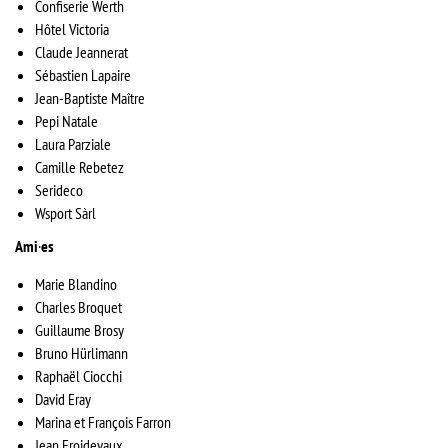
Confiserie Werth
Hôtel Victoria
Claude Jeannerat
Sébastien Lapaire
Jean-Baptiste Maître
Pepi Natale
Laura Parziale
Camille Rebetez
Serideco
Wsport Sàrl
Ami
·
es
Marie Blandino
Charles Broquet
Guillaume Brosy
Bruno Hürlimann
Raphaël Ciocchi
David Eray
Marina et François Farron
Jean Froidevaux