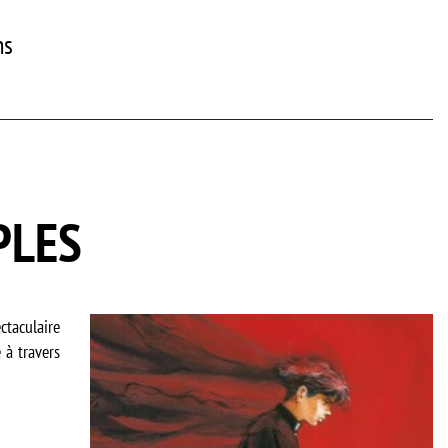
ns
PLES
taculaire
 à travers