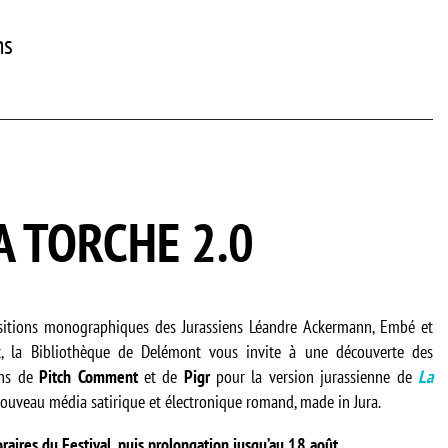
ns
A TORCHE 2.0
sitions monographiques des Jurassiens Léandre Ackermann, Embé et
, la Bibliothèque de Delémont vous invite à une découverte des
ins de
Pitch Comment
et de
Pigr
pour la version jurassienne de
La
 nouveau média satirique et électronique romand, made in Jura.
raires du Festival, puis prolongation jusqu’au 18 août