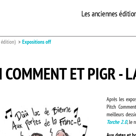
Les anciennes éditio
édition)
Expositions off
H COMMENT ET PIGR - L
Après les expo
Pitch Comment
meilleurs dess
Torche 2.0
, le
Aux dates et ho