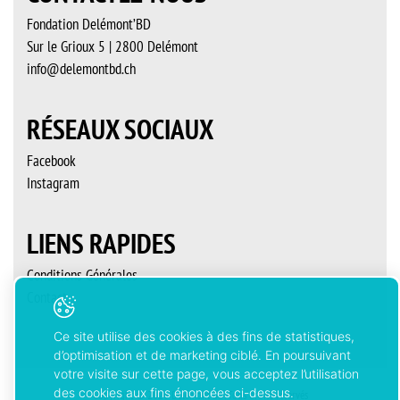
Fondation Delémont’BD
Sur le Grioux 5 | 2800 Delémont
info@delemontbd.ch
RÉSEAUX SOCIAUX
Facebook
Instagram
LIENS RAPIDES
Conditions Générales
Contact
Ce site utilise des cookies à des fins de statistiques,
d’optimisation et de marketing ciblé. En poursuivant
votre visite sur cette page, vous acceptez l’utilisation
des cookies aux fins énoncées ci-dessus.
Copyright © 2026 Delémont’BD. Tous droits réservés