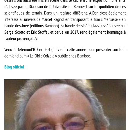
dessins ont aussi été mis en scène dans le cadre d’une exposition itinérante
réalisée par le Diapason de l’Université de Rennes1 sur le quotidien de ces
scientifiques de terrain. Dans un registre différent, A.Dan s’est également
intéressé à l’univers de Marcel Pagnol en transposant le film « Merlusse » en
bande dessinée (éditions Bamboo). Sa bande dessinée « Jazz » scénarisée par
Serge Scotto et Eric Stoffel et parue en 2017, rend également hommage à
l’auteur provençal.
Le
Venu à Delémont’BD en 2015, il vient cette année pour présenter son tout
dernier album « Le Oki d’Odzala » publié chez Bamboo.
Blog officiel