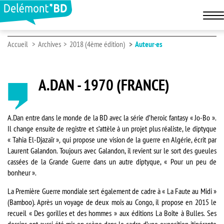
Accueil
Archives
2018 (4ème édition)
Auteur·es
A.DAN - 1970 (FRANCE)
A.Dan entre dans le monde de la BD avec la série d’heroic fantasy « Jo-Bo ».
Il change ensuite de registre et s’attèle à un projet plus réaliste, le diptyque
« Tahia El-Djazaïr »
,
qui propose une vision de la guerre en Algérie, écrit par
Laurent Galandon. Toujours avec Galandon, il revient sur le sort des gueules
cassées de la Grande Guerre dans un autre diptyque, « Pour un peu de
bonheur ».
La Première Guerre mondiale sert également de cadre à « La Faute au Midi »
(Bamboo). Après un voyage de deux mois au Congo, il propose en 2015 le
recueil « Des gorilles et des hommes » aux éditions La Boîte à Bulles. Ses