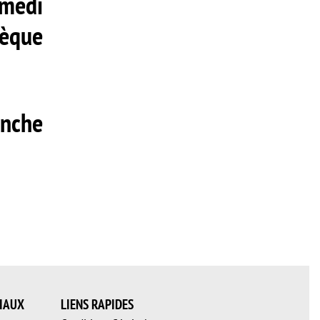
amedi
hèque
nche
IAUX
LIENS RAPIDES