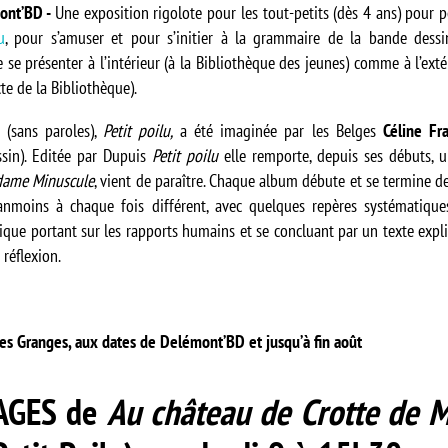
mont’BD -
Une exposition rigolote pour les tout-petits (dès 4 ans) pour p
u
, pour s’amuser et pour s’initier à la grammaire de la bande dessi
e se présenter à l’intérieur (à la Bibliothèque des jeunes) comme à l’extér
te de la Bibliothèque).
 (sans paroles),
Petit poilu,
a été imaginée par les Belges
Céline Fr
sin). Editée par Dupuis
Petit poilu
elle remporte, depuis ses débuts, 
ame Minuscule
, vient de paraître. Chaque album débute et se termine 
anmoins à chaque fois différent, avec quelques repères systématique
ique portant sur les rapports humains et se concluant par un texte expl
réflexion.
es Granges, aux dates de Delémont’BD et jusqu’à fin août
AGES
de
Au château de Crotte de M