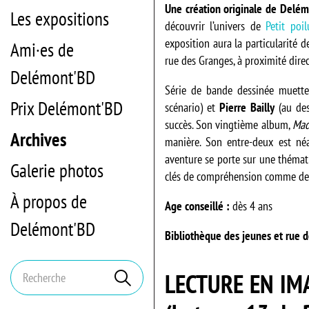
Une création originale de Delé
Les expositions
découvrir l’univers de
Petit poil
exposition aura la particularité d
Ami·es de
rue des Granges, à proximité direc
Delémont'BD
Série de bande dessinée muette
Prix Delémont'BD
scénario) et
Pierre Bailly
(au des
succès. Son vingtième album,
Mad
Archives
manière. Son entre-deux est né
aventure se porte sur une thémat
Galerie photos
clés de compréhension comme de 
À propos de
Age conseillé :
dès 4 ans
Delémont'BD
Bibliothèque des jeunes et rue d
Mots
Rechercher
LECTURE EN IM
clés