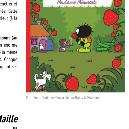
énétrer et
née. Cette
ieur (à la
aipont
(au
un énorme
de la même
s. Chaque
iquant ses
Petit Poilu, Madame Minuscule par Bailly & Fraipont
aille