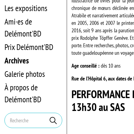
Illustratrice de livres pour la je
Les expositions
chronique de mœurs déclinée en 
Atrabile et narrativement articul
Ami·es de
en 2005, 2006 et 2007 le printem
2016, soit 9 ans après la parutio
Delémont'BD
prix Rodolphe Töpffer Genève. Et
Prix Delémont'BD
porte. Entre recherches, photos, c
toute guadeloupéenne un voyage a
Archives
Age conseillé :
dès 10 ans
Galerie photos
Rue de l’Hôpital 6, aux dates d
À propos de
PERFORMANCE D
Delémont'BD
13h30 au SAS
Mots
Rechercher
clés