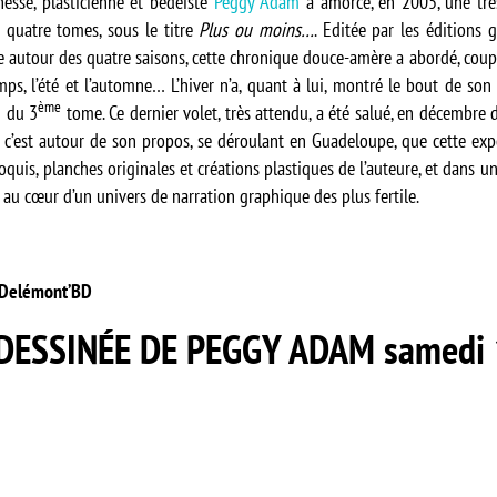
unesse, plasticienne et bédéiste
Peggy Adam
a amorcé, en 2005, une trè
quatre tomes, sous le titre
Plus ou moins…
. Editée par les éditions 
ée autour des quatre saisons, cette chronique douce-amère a abordé, coup
ps, l’été et l’automne… L’hiver n’a, quant à lui, montré le bout de son
ème
n du 3
tome. Ce dernier volet, très attendu, a été salué, en décembre d
 c’est autour de son propos, se déroulant en Guadeloupe, que cette exp
roquis, planches originales et créations plastiques de l’auteure, et dans un
u cœur d’un univers de narration graphique des plus fertile.
e Delémont’BD
ESSINÉE DE PEGGY ADAM samedi 1