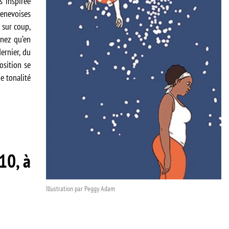
s inspirée
genevoises
 sur coup,
 nez qu’en
ernier, du
osition se
e tonalité
0, à
Illustration par Peggy Adam