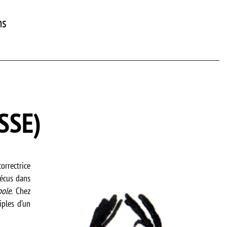
ns
SSE)
orrectrice
vécus dans
pole
. Chez
iples d’un