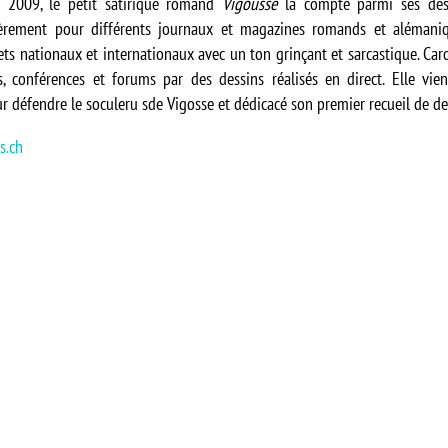
n 2009, le petit satirique romand
Vigousse
la compte parmi ses dess
ulièrement pour différents journaux et magazines romands et alémani
jets nationaux et internationaux avec un ton grinçant et sarcastique. Car
, conférences et forums par des dessins réalisés en direct. Elle vie
 défendre le soculeru sde Vigosse et dédicacé son premier recueil de de
s.ch