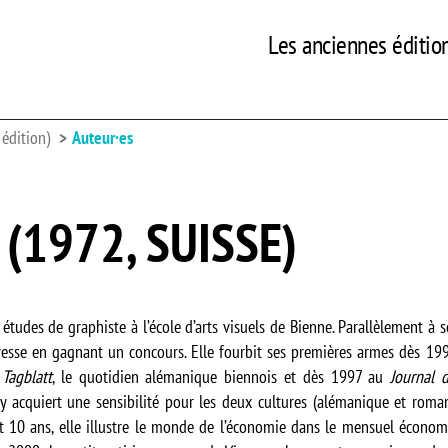
Les anciennes éditio
édition)
Auteur·es
(1972, SUISSE)
s études de graphiste à l’école d’arts visuels de Bienne. Parallèlement à s
presse en gagnant un concours. Elle fourbit ses premières armes dès 
 Tagblatt
, le quotidien alémanique biennois et dès 1997 au
Journal 
y acquiert une sensibilité pour les deux cultures (alémanique et roman
nt 10 ans, elle illustre le monde de l’économie dans le mensuel écon