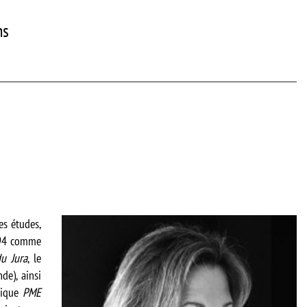
ns
es études,
1994 comme
du Jura
, le
de), ainsi
omique
PME