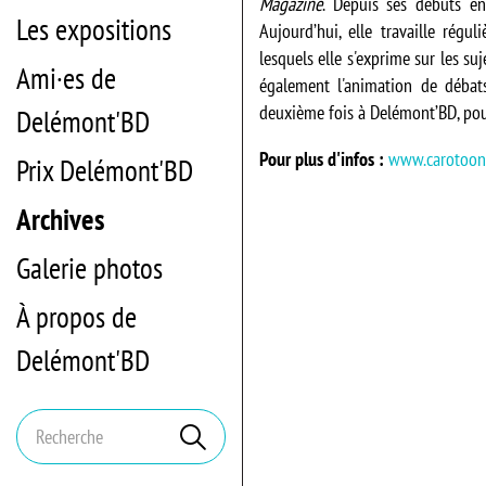
Magazine
. Depuis ses débuts e
Les expositions
Aujourd’hui, elle travaille rég
lesquels elle s'exprime sur les su
Ami·es de
également l'animation de débats
deuxième fois à Delémont’BD, pour
Delémont'BD
Pour plus d'infos :
www.carotoon
Prix Delémont'BD
Archives
Galerie photos
À propos de
Delémont'BD
Mots
Rechercher
clés