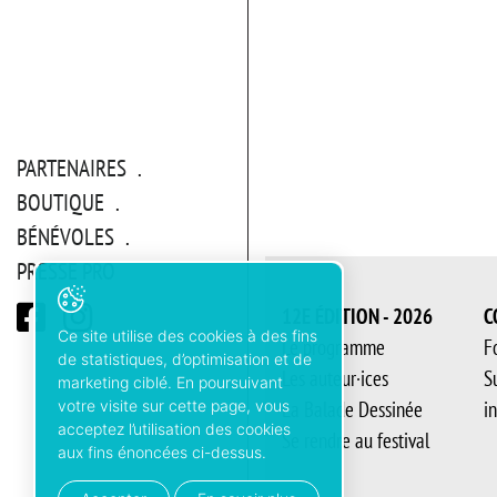
PARTENAIRES
BOUTIQUE
BÉNÉVOLES
PRESSE PRO
12E ÉDITION - 2026
C
Ce site utilise des cookies à des fins
Le programme
F
de statistiques, d’optimisation et de
Les auteur·ices
S
marketing ciblé. En poursuivant
La Balade Dessinée
i
votre visite sur cette page, vous
acceptez l’utilisation des cookies
Se rendre au festival
aux fins énoncées ci-dessus.