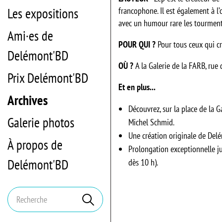
Les expositions
francophone. Il est également à l
avec un humour rare les tourments
Ami·es de
POUR QUI ?
Pour tous ceux qui cr
Delémont'BD
OÙ ?
A la Galerie de la FARB, rue
Prix Delémont'BD
Et en plus...
Archives
Découvrez, sur la place de la Ga
Galerie photos
Michel Schmid.
Une création originale de Delé
À propos de
Prolongation exceptionnelle jus
Delémont'BD
dès 10 h).
Mots
Rechercher
clés