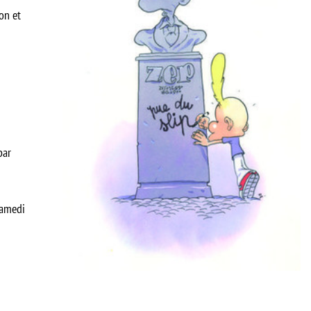
on et
par
samedi