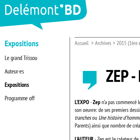
Expositions
Accueil
Archives
2015 (1ère 
Le grand Trissou
ZEP -
Auteur·es
Expositions
Programme off
L’EXPO
-
Zep
n’a pas commencé le
son oeuvre: de ses premiers dessi
tranches
ou
Une histoire d’homm
Parents) ainsi que nombre de créat
L’AUTEUR
- Zep est le créateur de