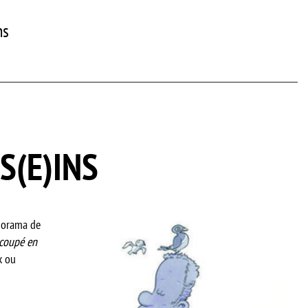
ns
S(E)INS
anorama de
coupé en
x ou