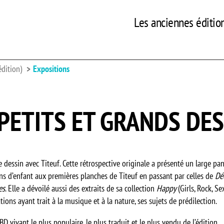
Les anciennes éditio
édition)
Expositions
 PETITS ET GRANDS DES
 dessin avec Titeuf. Cette rétrospective originale a présenté un large p
ns d’enfant aux premières planches de Titeuf en passant par celles de
Dé
es
. Elle a dévoilé aussi des extraits de sa collection
Happy
(Girls, Rock, Se
ions ayant trait à la musique et à la nature, ses sujets de prédilection.
 BD vivant le plus populaire, le plus traduit et le plus vendu de l’édition