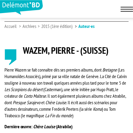
Accueil
Archives
2015 (1ère édition)
Auteur·es
WAZEM, PIERRE - (SUISSE)
Pierre Wazem se fait connaître dès ses premiers albums, dont
Bretagne
(Les
Humanoïdes Associés), primé par sa ville natale de Genève. La Cité de Calvin
souligne à nouveau son travail quelques années plus tard pour le tome 5 de
Les Scorpions du désert
(Casterman), une série initiée par Hugo Pratt, le
créateur de
Corto Maltese
. Il sort également plusieurs albums chez Atrabile,
dont
Presque Sarajevo
et
Chère Louise
. Il écrit aussi des scénarios pour
d’autres dessinateurs, comme Frederik Peeters (la série
Koma
) ou Tom
Tirabosco (le magnifique
La Fin du monde
)
Dernière œuvre:
Chère Louise
(Atrabile)