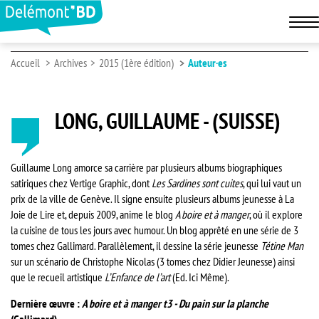
Accueil
Archives
2015 (1ère édition)
Auteur·es
LONG, GUILLAUME - (SUISSE)
Guillaume Long amorce sa carrière par plusieurs albums biographiques
satiriques chez Vertige Graphic, dont
Les Sardines sont cuites
, qui lui vaut un
prix de la ville de Genève. Il signe ensuite plusieurs albums jeunesse à La
Joie de Lire et, depuis 2009, anime le blog
A boire et à manger
, où il explore
la cuisine de tous les jours avec humour. Un blog apprêté en une série de 3
tomes chez Gallimard. Parallèlement, il dessine la série jeunesse
Tétine Man
sur un scénario de Christophe Nicolas (3 tomes chez Didier Jeunesse) ainsi
que le recueil artistique
L’Enfance de l’art
(Ed. Ici Même).
Dernière œuvre :
A boire et à manger t3 - Du pain sur la planche