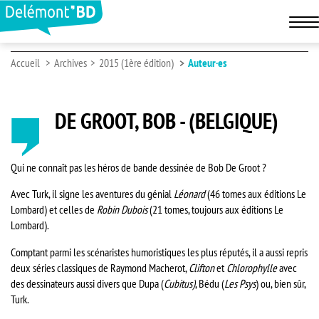
Accueil
Archives
2015 (1ère édition)
Auteur·es
DE GROOT, BOB - (BELGIQUE)
Qui ne connaît pas les héros de bande dessinée de Bob De Groot ?
Avec Turk, il signe les aventures du génial
Léonard
(46 tomes aux éditions Le
Lombard) et celles de
Robin Dubois
(21 tomes, toujours aux éditions Le
Lombard).
Comptant parmi les scénaristes humoristiques les plus réputés, il a aussi repris
deux séries classiques de Raymond Macherot,
Clifton
et
Chlorophylle
avec
des dessinateurs aussi divers que Dupa (
Cubitus)
, Bédu (
Les Psys
) ou, bien sûr,
Turk.