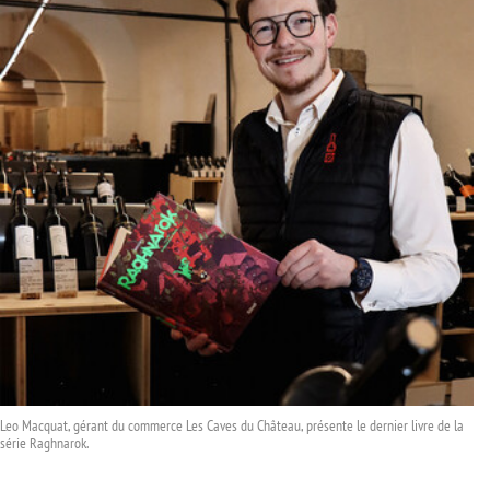
Leo Macquat, gérant du commerce Les Caves du Château, présente le dernier livre de la
série Raghnarok.