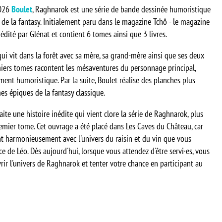
2026
Boulet
, Raghnarok est une série de bande dessinée humoristique
 de la fantasy. Initialement paru dans le magazine Tchô - le magazine
édité par Glénat et contient 6 tomes ainsi que 3 livres.
qui vit dans la forêt avec sa mère, sa grand-mère ainsi que ses deux
miers tomes racontent les mésaventures du personnage principal,
ment humoristique. Par la suite, Boulet réalise des planches plus
s épiques de la fantasy classique.
raite une histoire inédite qui vient clore la série de Raghnarok, plus
emier tome. Cet ouvrage a été placé dans Les Caves du Château, car
nt harmonieusement avec l'univers du raisin et du vin que vous
 de Léo. Dès aujourd'hui, lorsque vous attendez d'être servi·es, vous
rir l'univers de Raghnarok et tenter votre chance en participant au