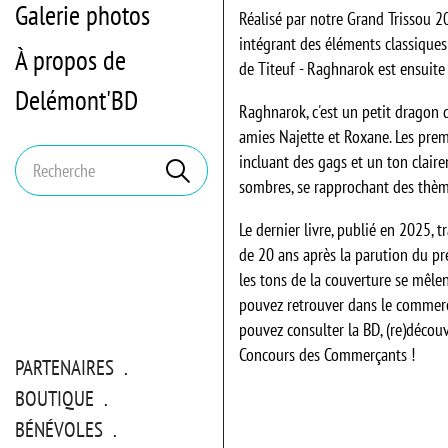
Galerie photos
Réalisé par notre Grand Trissou 
intégrant des éléments classiques
À propos de
de Titeuf - Raghnarok est ensuite 
Delémont'BD
Raghnarok, c'est un petit dragon 
amies Najette et Roxane. Les pre
Mots
incluant des gags et un ton claire
Rechercher
clés
sombres, se rapprochant des thème
Le dernier livre, publié en 2025, t
de 20 ans après la parution du pr
les tons de la couverture se mêle
pouvez retrouver dans le commerce
pouvez consulter la BD, (re)découv
Concours des Commerçants !
PARTENAIRES
BOUTIQUE
BÉNÉVOLES