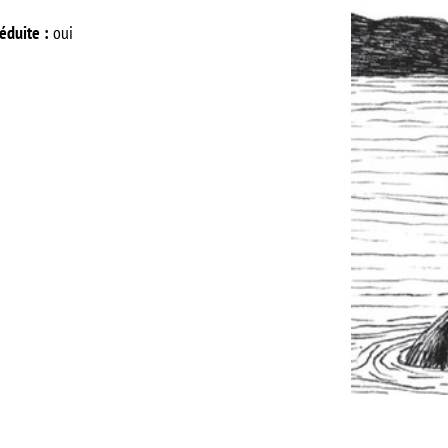
réduite :
oui