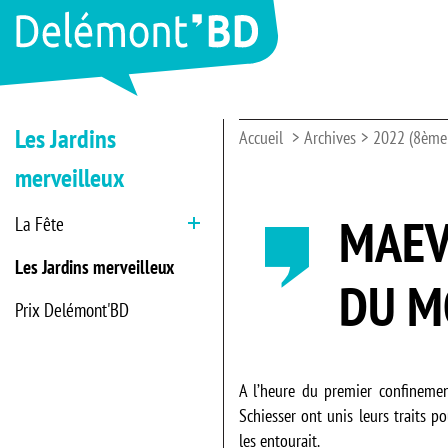
Les Jardins
Accueil
Archives
2022 (8ème 
merveilleux
MAEVA
La Fête
Ouvrir
Les Jardins merveilleux
DU M
Prix Delémont'BD
A l’heure du premier confinemen
Schiesser ont unis leurs traits p
les entourait.