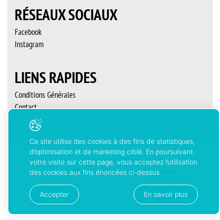
RÉSEAUX SOCIAUX
Facebook
Instagram
LIENS RAPIDES
Conditions Générales
Contact
Ce site utilise des cookies à des fins de statistiques,
d’optimisation et de marketing ciblé. En poursuivant
Copyright © 2026 Delémont’BD. Tous droits réservés
votre visite sur cette page, vous acceptez l’utilisation
des cookies aux fins énoncées ci-dessus.
Created with
by
Artionet
-
Generated with IceCube2.Net
Accepter
En savoir plus