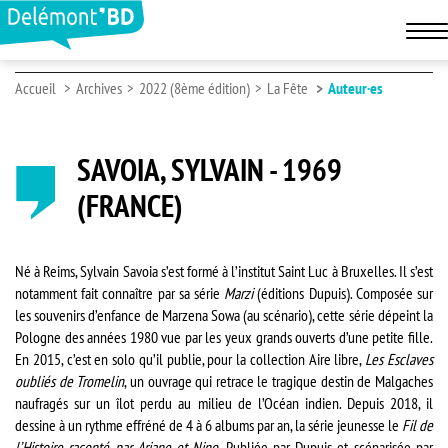
Accueil
Archives
2022 (8ème édition)
La Fête
Auteur·es
SAVOIA, SYLVAIN - 1969
(FRANCE)
Né à Reims, Sylvain Savoia s’est formé à l’institut Saint Luc à Bruxelles. Il s’est
notamment fait connaître par sa série
Marzi
(éditions Dupuis). Composée sur
les souvenirs d’enfance de Marzena Sowa (au scénario), cette série dépeint la
Pologne des années 1980 vue par les yeux grands ouverts d’une petite fille.
En 2015, c’est en solo qu’il publie, pour la collection Aire libre,
Les Esclaves
oubliés de Tromelin
, un ouvrage qui retrace le tragique destin de Malgaches
naufragés sur un îlot perdu au milieu de l’Océan indien. Depuis 2018, il
dessine à un rythme effréné de 4 à 6 albums par an, la série jeunesse le
Fil de
l’Histoire raconté par Ariane et Nino
. Publiée par Dupuis et scénarisée par