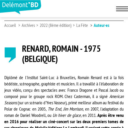
Accueil
Archives
2022 (8ème édition)
La Fête
Auteur·es
RENARD, ROMAIN - 1975
(BELGIQUE)
Diplômé de l'Institut Saint-Luc à Bruxelles, Romain Renard est à la fois
bédéiste, scénographe, graphiste et musicien. Il a travaillé à l'élaboration de
jeux vidéo, conçu des spectacles avec Franco Dragone et Pascal Jacob ou
composé pour le groupe rock ROM. Chez Casterman, il a signé
American
Seasons
(sur un scénario d'Yves Vasseur), primé meilleur album au festival du
Polar de Cognac en 2005,
The End, Jim Morrison
, en 2007, l'adaptation du
roman de Daniel Woodrell, ou
Un hiver de glace
, en 2011.
Après être venu
en 2016 pour réaliser un ciné-concert sur les deux premiers tomes de
ses chroniques de
Melvile
(éditions Le Lombard), il revient cette année à